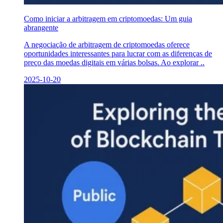
Como iniciar a arbitragem em criptomoedas: Um guia
abrangente
A negociação de arbitragem de criptomoedas oferece
oportunidades interessantes para lucrar com as diferenças de
preço das moedas digitais em várias bolsas. Ao explorar ..
2025-10-20