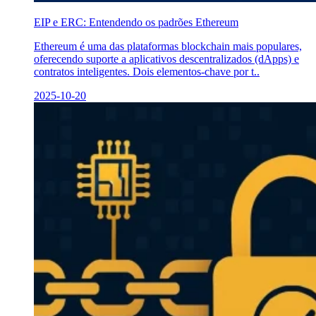
EIP e ERC: Entendendo os padrões Ethereum
Ethereum é uma das plataformas blockchain mais populares,
oferecendo suporte a aplicativos descentralizados (dApps) e
contratos inteligentes. Dois elementos-chave por t..
2025-10-20