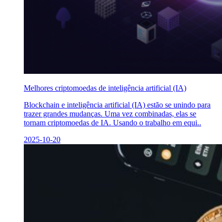
Melhores criptomoedas de inteligência artificial (IA)
Blockchain e inteligência artificial (IA) estão se unindo para
trazer grandes mudanças. Uma vez combinadas, elas se
tornam criptomoedas de IA. Usando o trabalho em equi..
2025-10-20