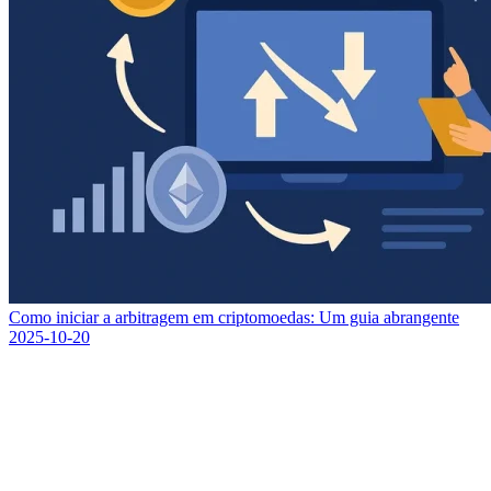
Como iniciar a arbitragem em criptomoedas: Um guia abrangente
2025-10-20