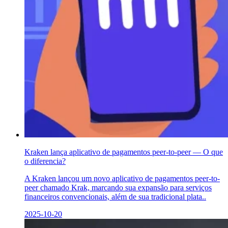
Kraken lança aplicativo de pagamentos peer-to-peer — O que
o diferencia?
A Kraken lançou um novo aplicativo de pagamentos peer-to-
peer chamado Krak, marcando sua expansão para serviços
financeiros convencionais, além de sua tradicional plata..
2025-10-20