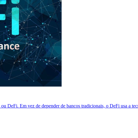
, ou DeFi. Em vez de depender de bancos tradicionais, o DeFi usa a tec