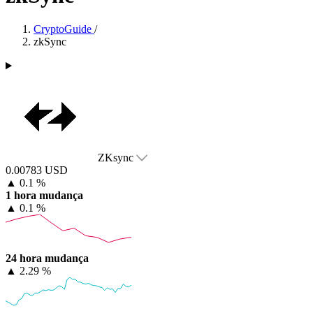
CryptoGuide
/
zkSync
ZKsync
0.00783 USD
▲
0.1 %
1 hora mudança
▲
0.1 %
24 hora mudança
▲
2.29 %