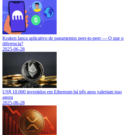
Kraken lança aplicativo de pagamentos peer-to-peer — O que o
diferencia?
2025-06-28
US$ 10.000 investidos em Ethereum há três anos valeriam isso
agora
2025-06-28