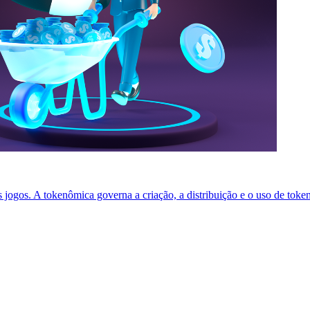
jogos. A tokenômica governa a criação, a distribuição e o uso de tokens