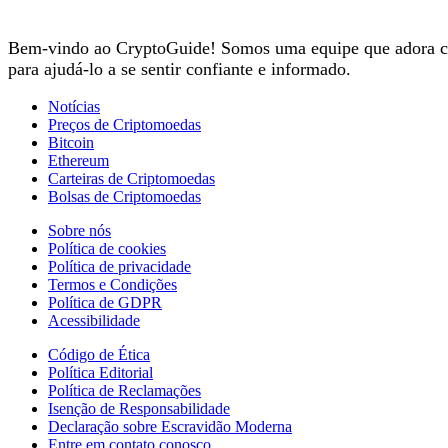
Bem-vindo ao CryptoGuide! Somos uma equipe que adora cri
para ajudá-lo a se sentir confiante e informado.
Notícias
Preços de Criptomoedas
Bitcoin
Ethereum
Carteiras de Criptomoedas
Bolsas de Criptomoedas
Sobre nós
Política de cookies
Política de privacidade
Termos e Condições
Política de GDPR
Acessibilidade
Código de Ética
Política Editorial
Política de Reclamações
Isenção de Responsabilidade
Declaração sobre Escravidão Moderna
Entre em contato conosco