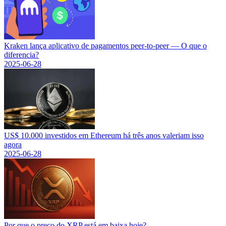
Kraken lança aplicativo de pagamentos peer-to-peer — O que o
diferencia?
2025-06-28
US$ 10.000 investidos em Ethereum há três anos valeriam isso
agora
2025-06-28
Por que o preço do XRP está em baixa hoje?