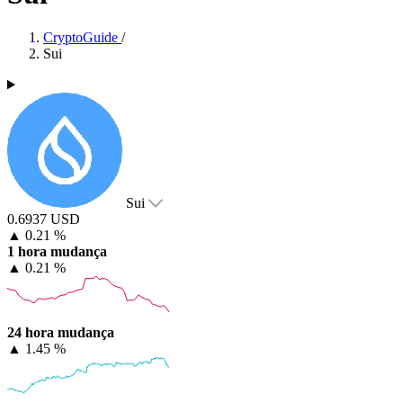
CryptoGuide
/
Sui
Sui
0.6937 USD
▲
0.21 %
1 hora mudança
▲
0.21 %
24 hora mudança
▲
1.45 %