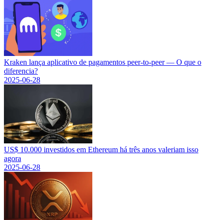
Kraken lança aplicativo de pagamentos peer-to-peer — O que o
diferencia?
2025-06-28
US$ 10.000 investidos em Ethereum há três anos valeriam isso
agora
2025-06-28