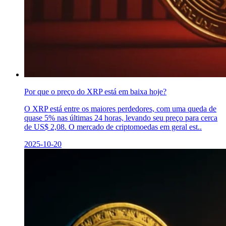
Por que o preço do XRP está em baixa hoje?
O XRP está entre os maiores perdedores, com uma queda de
quase 5% nas últimas 24 horas, levando seu preço para cerca
de US$ 2,08. O mercado de criptomoedas em geral est..
2025-10-20