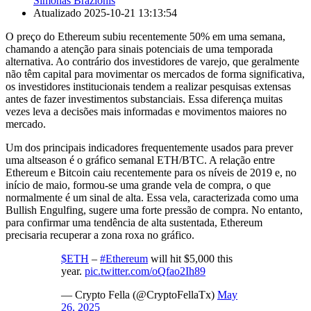
Simonas Brazionis
Atualizado
2025-10-21 13:13:54
O preço do Ethereum subiu recentemente 50% em uma semana,
chamando a atenção para sinais potenciais de uma temporada
alternativa. Ao contrário dos investidores de varejo, que geralmente
não têm capital para movimentar os mercados de forma significativa,
os investidores institucionais tendem a realizar pesquisas extensas
antes de fazer investimentos substanciais. Essa diferença muitas
vezes leva a decisões mais informadas e movimentos maiores no
mercado.
Um dos principais indicadores frequentemente usados para prever
uma altseason é o gráfico semanal ETH/BTC. A relação entre
Ethereum e Bitcoin caiu recentemente para os níveis de 2019 e, no
início de maio, formou-se uma grande vela de compra, o que
normalmente é um sinal de alta. Essa vela, caracterizada como uma
Bullish Engulfing, sugere uma forte pressão de compra. No entanto,
para confirmar uma tendência de alta sustentada, Ethereum
precisaria recuperar a zona roxa no gráfico.
$ETH
–
#Ethereum
will hit $5,000 this
year.
pic.twitter.com/oQfao2Ih89
— Crypto Fella (@CryptoFellaTx)
May
26, 2025