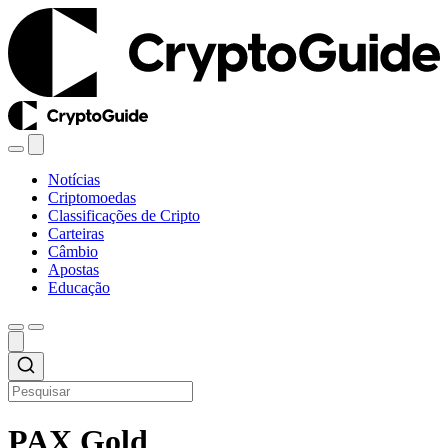
Notícias
Criptomoedas
Classificações de Cripto
Carteiras
Câmbio
Apostas
Educação
PAX Gold