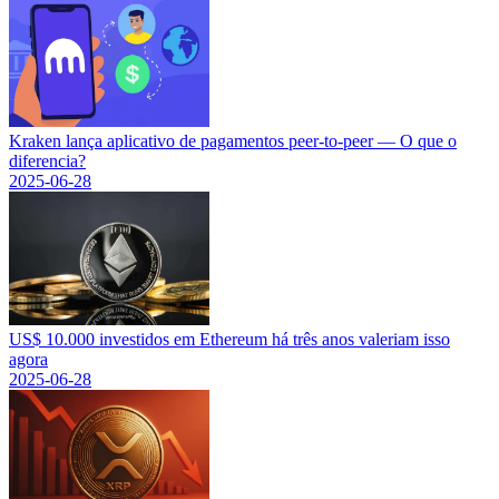
Kraken lança aplicativo de pagamentos peer-to-peer — O que o
diferencia?
2025-06-28
US$ 10.000 investidos em Ethereum há três anos valeriam isso
agora
2025-06-28