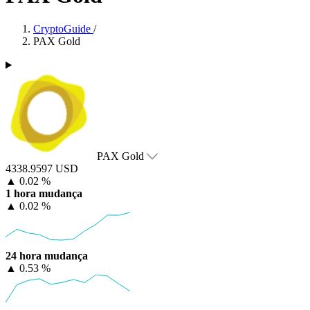
CryptoGuide
/
PAX Gold
PAX Gold
4338.9597 USD
▲
0.02 %
1 hora mudança
▲
0.02 %
24 hora mudança
▲
0.53 %