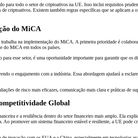
 para todo o setor de criptoativos na UE. Isso inclui requisitos pruden
s de criptoativos. Existem também regras específicas que se aplicam a 
ação do MiCA
o trabalha na implementação do MiCA. A primeira prioridade é colabor
te do MiCA em todos os países.
 para esse setor, é uma oportunidade importante para garantir que os 
endo o engajamento com a indústria. Essa abordagem ajudará a esclare
liações de risco mais eficazes, comunicação mais clara e práticas de sup
Competitividade Global
ceira e a resiliência dentro do setor financeiro mais amplo. Ela explic
. Ao promover um sistema financeiro estável e resiliente, a UE pode cr
una de inovação com os EUA e a China, especialmente em tecnologias a