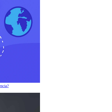
encia?