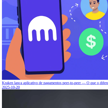
Kraken lança aplicativo de pagamentos peer-to-peer — O que o difer
2025-10-20