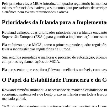
Pela primeira vez, o MiCA introduz um quadro regulatório harmonizado
tokens referenciados a ativos, assim como para prestadores de serviço
eletrônica nem tokens referenciados a ativos.
Prioridades da Irlanda para a Implement
Rowland delineou duas prioridades principais para a Irlanda enquant
Supervisão Europeia (ESAs) para garantir a implementação consisten
Ela enfatizou que o MiCA, como o primeiro grande quadro regulatório
levar a inconsistências regulatórias na Europa.
Sua segunda prioridade é melhorar o processo de autorização, promov
cumprir as regulamentações do MiCA.
Ela acrescentou que esse foco já levou a melhorias notáveis, como ava
O Papel da Estabilidade Financeira e da 
Rowland também sublinhou a necessidade de manter a estabilidade finan
econômico sustentável e de longo prazo na Irlanda e em toda a Europa
mercado global.
“A Europa deve reorientar seus esforços coletivos para fechar a lac