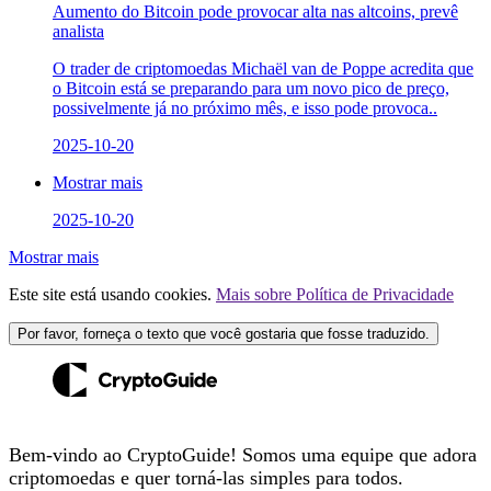
Aumento do Bitcoin pode provocar alta nas altcoins, prevê
analista
O trader de criptomoedas Michaël van de Poppe acredita que
o Bitcoin está se preparando para um novo pico de preço,
possivelmente já no próximo mês, e isso pode provoca..
2025-10-20
Mostrar mais
2025-10-20
Mostrar mais
Este site está usando cookies.
Mais sobre Política de Privacidade
Por favor, forneça o texto que você gostaria que fosse traduzido.
Bem-vindo ao CryptoGuide! Somos uma equipe que adora
criptomoedas e quer torná-las simples para todos.