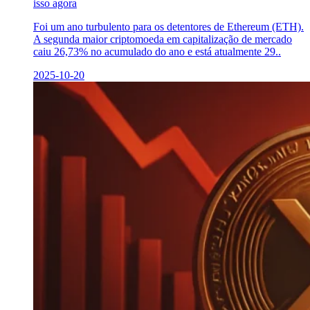
isso agora
Foi um ano turbulento para os detentores de Ethereum (ETH).
A segunda maior criptomoeda em capitalização de mercado
caiu 26,73% no acumulado do ano e está atualmente 29..
2025-10-20