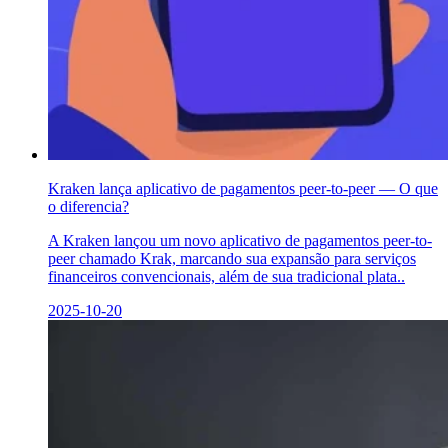
Kraken lança aplicativo de pagamentos peer-to-peer — O que
o diferencia?
A Kraken lançou um novo aplicativo de pagamentos peer-to-
peer chamado Krak, marcando sua expansão para serviços
financeiros convencionais, além de sua tradicional plata..
2025-10-20