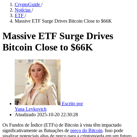
CryptoGuide
/
Notícias
/
ETF
/
Massive ETF Surge Drives Bitcoin Close to $66K
Massive ETF Surge Drives
Bitcoin Close to $66K
Escrito por
Yana Levkovich
Atualizado
2025-10-20 22:30:28
Os Fundos de Índice (ETFs) de Bitcoin à vista têm impactado
significativamente as flutuações de
preço do Bitcoin
. Isso pode
sinalizar potenciais altas de preço para a criptomoeda em um futuro