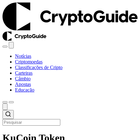
Notícias
Criptomoedas
Classificações de Cripto
Carteiras
Câmbio
Apostas
Educação
KuCoin Token