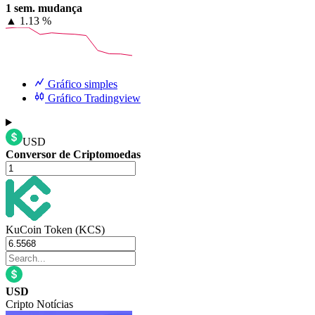
1 sem. mudança
▲
1.13 %
Gráfico simples
Gráfico Tradingview
USD
Conversor de Criptomoedas
KuCoin Token (KCS)
USD
Cripto Notícias