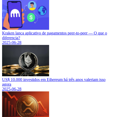
Kraken lança aplicativo de pagamentos peer-to-peer — O que o
diferencia?
2025-06-28
US$ 10.000 investidos em Ethereum há três anos valeriam isso
agora
2025-06-28