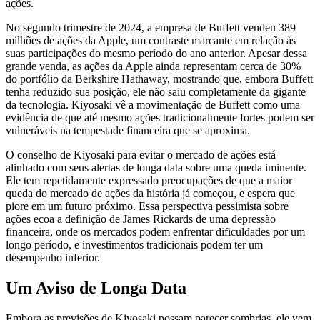
ações.
No segundo trimestre de 2024, a empresa de Buffett vendeu 389
milhões de ações da Apple, um contraste marcante em relação às
suas participações do mesmo período do ano anterior. Apesar dessa
grande venda, as ações da Apple ainda representam cerca de 30%
do portfólio da Berkshire Hathaway, mostrando que, embora Buffett
tenha reduzido sua posição, ele não saiu completamente da gigante
da tecnologia. Kiyosaki vê a movimentação de Buffett como uma
evidência de que até mesmo ações tradicionalmente fortes podem ser
vulneráveis na tempestade financeira que se aproxima.
O conselho de Kiyosaki para evitar o mercado de ações está
alinhado com seus alertas de longa data sobre uma queda iminente.
Ele tem repetidamente expressado preocupações de que a maior
queda do mercado de ações da história já começou, e espera que
piore em um futuro próximo. Essa perspectiva pessimista sobre
ações ecoa a definição de James Rickards de uma depressão
financeira, onde os mercados podem enfrentar dificuldades por um
longo período, e investimentos tradicionais podem ter um
desempenho inferior.
Um Aviso de Longa Data
Embora as previsões de Kiyosaki possam parecer sombrias, ele vem