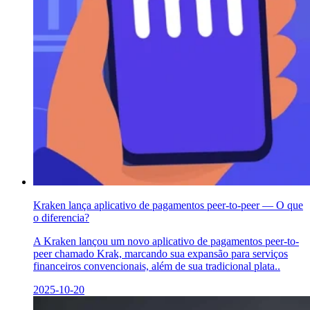
Kraken lança aplicativo de pagamentos peer-to-peer — O que
o diferencia?
A Kraken lançou um novo aplicativo de pagamentos peer-to-
peer chamado Krak, marcando sua expansão para serviços
financeiros convencionais, além de sua tradicional plata..
2025-10-20