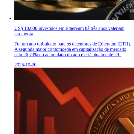
US$ 10.000 investidos em Ethereum há três anos valeriam
isso agora
Foi um ano turbulento para os detentores de Ethereum (ETH).
A segunda maior criptomoeda em capitalização de mercado
caiu 26,73% no acumulado do ano e está atualmente 29..
2025-10-20