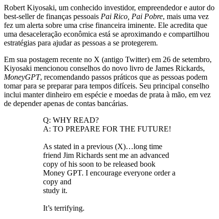
Robert Kiyosaki, um conhecido investidor, empreendedor e autor do
best-seller de finanças pessoais
Pai Rico, Pai Pobre
, mais uma vez
fez um alerta sobre uma crise financeira iminente. Ele acredita que
uma desaceleração econômica está se aproximando e compartilhou
estratégias para ajudar as pessoas a se protegerem.
Em sua postagem recente no X (antigo Twitter) em 26 de setembro,
Kiyosaki mencionou conselhos do novo livro de James Rickards,
MoneyGPT
, recomendando passos práticos que as pessoas podem
tomar para se preparar para tempos difíceis. Seu principal conselho
inclui manter dinheiro em espécie e moedas de prata à mão, em vez
de depender apenas de contas bancárias.
Q: WHY READ?
A: TO PREPARE FOR THE FUTURE!
As stated in a previous (X)…long time
friend Jim Richards sent me an advanced
copy of his soon to be released book
Money GPT. I encourage everyone order a
copy and
study it.
It’s terrifying.