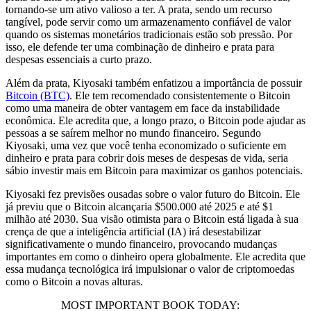
tornando-se um ativo valioso a ter. A prata, sendo um recurso
tangível, pode servir como um armazenamento confiável de valor
quando os sistemas monetários tradicionais estão sob pressão. Por
isso, ele defende ter uma combinação de dinheiro e prata para
despesas essenciais a curto prazo.
Além da prata, Kiyosaki também enfatizou a importância de possuir
Bitcoin (BTC)
. Ele tem recomendado consistentemente o Bitcoin
como uma maneira de obter vantagem em face da instabilidade
econômica. Ele acredita que, a longo prazo, o Bitcoin pode ajudar as
pessoas a se saírem melhor no mundo financeiro. Segundo
Kiyosaki, uma vez que você tenha economizado o suficiente em
dinheiro e prata para cobrir dois meses de despesas de vida, seria
sábio investir mais em Bitcoin para maximizar os ganhos potenciais.
Kiyosaki fez previsões ousadas sobre o valor futuro do Bitcoin. Ele
já previu que o Bitcoin alcançaria $500.000 até 2025 e até $1
milhão até 2030. Sua visão otimista para o Bitcoin está ligada à sua
crença de que a inteligência artificial (IA) irá desestabilizar
significativamente o mundo financeiro, provocando mudanças
importantes em como o dinheiro opera globalmente. Ele acredita que
essa mudança tecnológica irá impulsionar o valor de criptomoedas
como o Bitcoin a novas alturas.
MOST IMPORTANT BOOK TODAY: