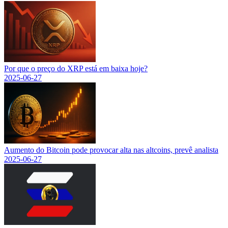
Por que o preço do XRP está em baixa hoje?
2025-06-27
Aumento do Bitcoin pode provocar alta nas altcoins, prevê analista
2025-06-27