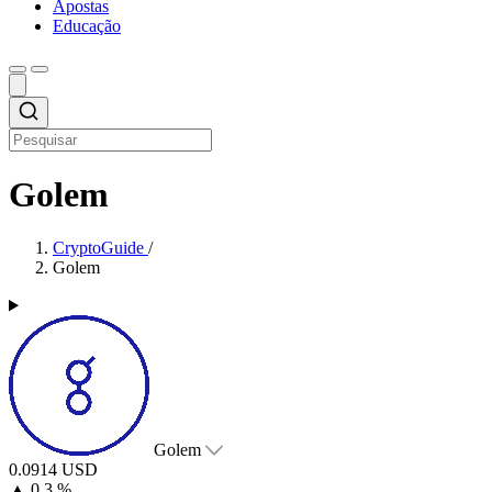
Apostas
Educação
Golem
CryptoGuide
/
Golem
Golem
0.0914 USD
▲
0.3 %