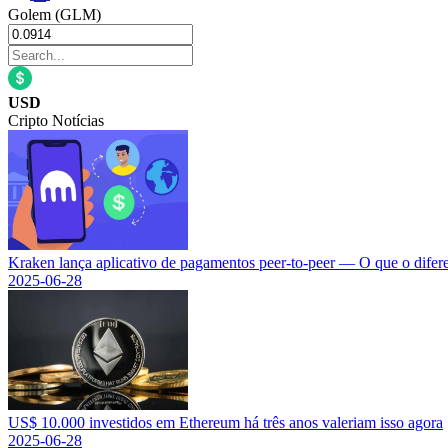
Golem (GLM)
USD
Cripto Notícias
Kraken lança aplicativo de pagamentos peer-to-peer — O que o difer
2025-06-28
US$ 10.000 investidos em Ethereum há três anos valeriam isso agora
2025-06-28