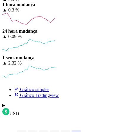
1 hora mudança
▲
0.3 %
24 hora mudança
▲
0.09 %
1 sem. mudança
▲
2.32 %
Gráfico simples
Gráfico Tradingview
USD