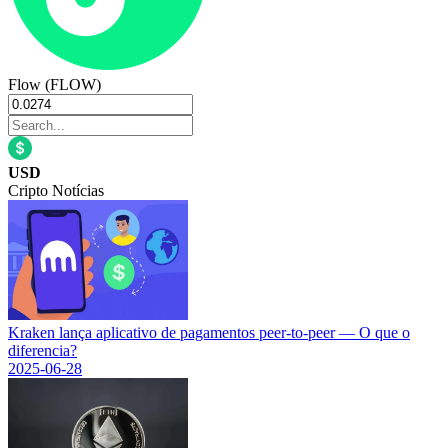
Flow (FLOW)
USD
Cripto Notícias
Kraken lança aplicativo de pagamentos peer-to-peer — O que o
diferencia?
2025-06-28