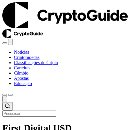
Notícias
Criptomoedas
Classificações de Cripto
Carteiras
Câmbio
Apostas
Educação
First Digital USD