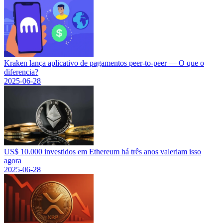
Kraken lança aplicativo de pagamentos peer-to-peer — O que o
diferencia?
2025-06-28
US$ 10.000 investidos em Ethereum há três anos valeriam isso
agora
2025-06-28