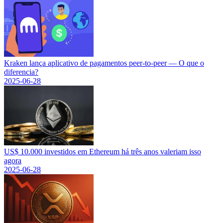
Kraken lança aplicativo de pagamentos peer-to-peer — O que o
diferencia?
2025-06-28
US$ 10.000 investidos em Ethereum há três anos valeriam isso
agora
2025-06-28