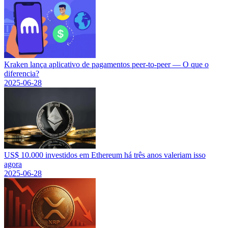
Kraken lança aplicativo de pagamentos peer-to-peer — O que o
diferencia?
2025-06-28
US$ 10.000 investidos em Ethereum há três anos valeriam isso
agora
2025-06-28