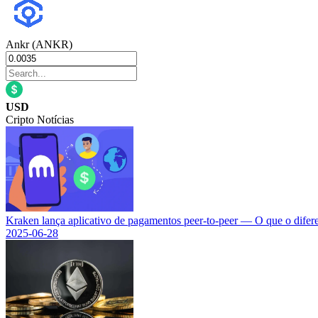
Ankr (ANKR)
USD
Cripto Notícias
Kraken lança aplicativo de pagamentos peer-to-peer — O que o difer
2025-06-28