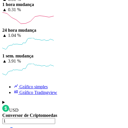
1 hora mudança
▲
0.31 %
24 hora mudança
▲
1.04 %
1 sem. mudança
▲
3.91 %
Gráfico simples
Gráfico Tradingview
USD
Conversor de Criptomoedas