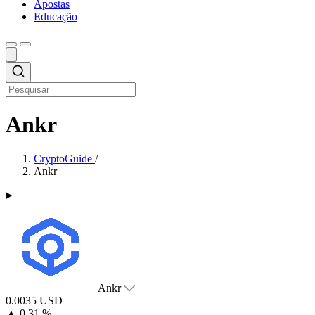
Apostas
Educação
Ankr
CryptoGuide
/
Ankr
Ankr
0.0035 USD
▲
0.31 %