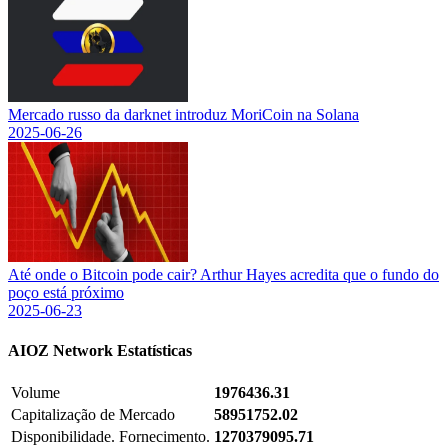
Mercado russo da darknet introduz MoriCoin na Solana
2025-06-26
Até onde o Bitcoin pode cair? Arthur Hayes acredita que o fundo do
poço está próximo
2025-06-23
AIOZ Network
Estatísticas
Volume
1976436.31
Capitalização de Mercado
58951752.02
Disponibilidade. Fornecimento.
1270379095.71