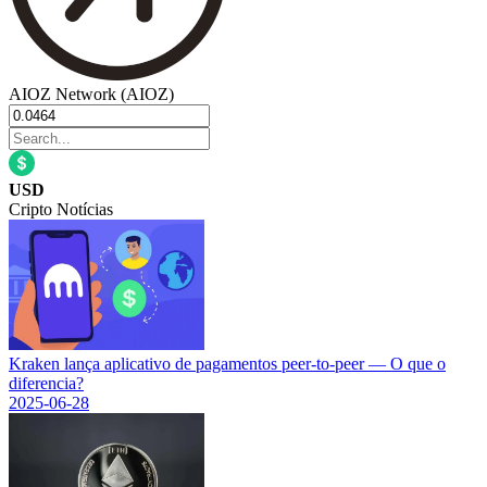
AIOZ Network (AIOZ)
USD
Cripto Notícias
Kraken lança aplicativo de pagamentos peer-to-peer — O que o
diferencia?
2025-06-28