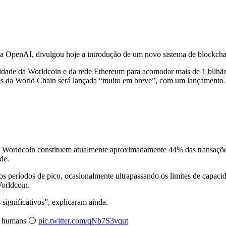
a OpenAI, divulgou hoje a introdução de um novo sistema de blockchai
cidade da Worldcoin e da rede Ethereum para acomodar mais de 1 bilhã
es da World Chain será lançada “muito em breve”, com um lançamento 
o Worldcoin constituem atualmente aproximadamente 44% das transaçõ
de.
 períodos de pico, ocasionalmente ultrapassando os limites de capacid
orldcoin.
 significativos”, explicaram ainda.
or humans ⚪️
pic.twitter.com/qNb7S3vqut