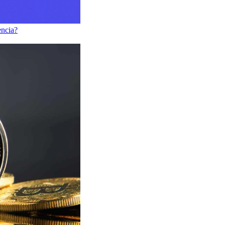
encia?