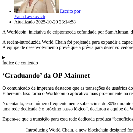
Escrito por
Yana Levkovich
Atualizado
2025-10-20 23:14:58
A Worldcoin, iniciativa de criptomoeda cofundada por Sam Altman, d
A recém-introduzida World Chain foi projetada para expandir a capa
A equipe de desenvolvimento prevê que a prévia para desenvolvedor
Índice de conteúdo
‘Graduando’ da OP Mainnet
O comunicado de imprensa destacou que as transações de usuários d
Ethereum. Isso torna o Worldcoin o aplicativo mais proeminente na re
No entanto, esse número frequentemente sobe acima de 80% durante os
uma rede dedicada é o próximo passo lógico”, declarou a equipe da W
Espera-se que a transição para essa rede dedicada produza “benefícios
Introducing World Chain, a new blockchain designed f