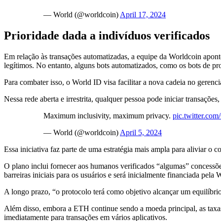
— World (@worldcoin)
April 17, 2024
Prioridade dada a indivíduos verificados
Em relação às transações automatizadas, a equipe da Worldcoin apont
legítimos. No entanto, alguns bots automatizados, como os bots de pr
Para combater isso, o World ID visa facilitar a nova cadeia no gerenc
Nessa rede aberta e irrestrita, qualquer pessoa pode iniciar transaçõe
Maximum inclusivity, maximum privacy.
pic.twitter.c
— World (@worldcoin)
April 5, 2024
Essa iniciativa faz parte de uma estratégia mais ampla para aliviar o c
O plano inclui fornecer aos humanos verificados “algumas” concessões 
barreiras iniciais para os usuários e será inicialmente financiada pela
A longo prazo, “o protocolo terá como objetivo alcançar um equilíbri
Além disso, embora a ETH continue sendo a moeda principal, as ta
imediatamente para transações em vários aplicativos.